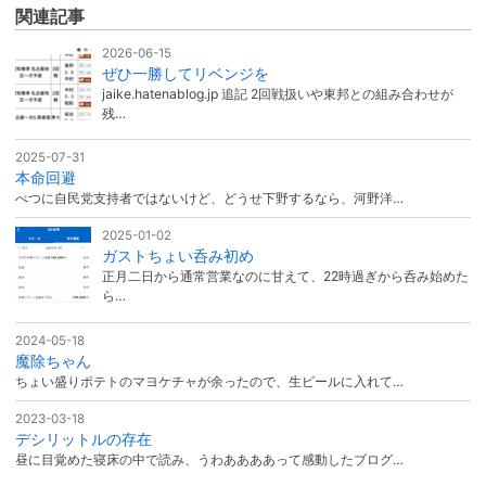
関連記事
2026-06-15
ぜひ一勝してリベンジを
jaike.hatenablog.jp 追記 2回戦扱いや東邦との組み合わせが
残…
2025-07-31
本命回避
べつに自民党支持者ではないけど、どうせ下野するなら、河野洋…
2025-01-02
ガストちょい呑み初め
正月二日から通常営業なのに甘えて、22時過ぎから呑み始めた
ら…
2024-05-18
魔除ちゃん
ちょい盛りポテトのマヨケチャが余ったので、生ビールに入れて…
2023-03-18
デシリットルの存在
昼に目覚めた寝床の中で読み、うわああああって感動したブログ…